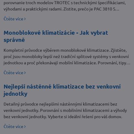
porovnanie troch modelov TROTEC s technickými špecifikáciami,
výhodami a praktickými radami. Zistite, prečo je PAC 3810 S
najlepšou voľbou!
Čtěte více
Monoblokové klimatizácie - Jak vybrat
správně
Kompletní průvodce výběrem monoblokové klimatizace. Zjistěte,
proč jsou monobloky lepší než tradiční splitové systémy s venkovní
jednotkou a proč překonávají mobilní klimatizáce. Porovnání, tipy a
doporučené modely.
Čtěte více
Nejlepší nástěnné klimatizace bez venkovní
jednotky
Detailný průvodce nejlepšími nástěnnými klimatizacemi bez
venkovní jednotky. Porovnání s mobilními klimatizacemi a výhody
bez venkovní jednotky. Vyberte si ideální řešení pro váš domov.
Čtěte více