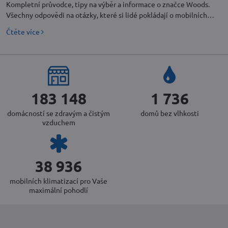
Kompletní průvodce, tipy na výběr a informace o značce Woods.
Všechny odpovědi na otázky, které si lidé pokládají o mobilních
klimatizacích.
Čtěte více
200 872
1 904
domácností se zdravým a čistým
domů bez vlhkosti
vzduchem
42 704
mobilních klimatizací pro Vaše
maximální pohodlí