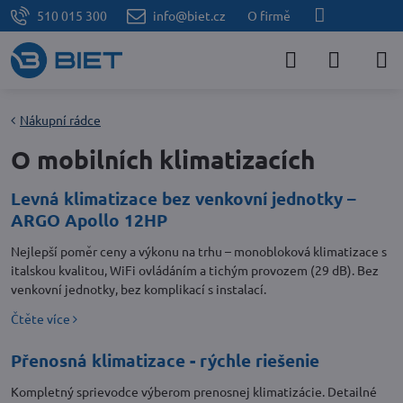
510 015 300
info@biet.cz
O firmě
Nákupní rádce
O mobilních klimatizacích
Levná klimatizace bez venkovní jednotky –
ARGO Apollo 12HP
Nejlepší poměr ceny a výkonu na trhu – monobloková klimatizace s
italskou kvalitou, WiFi ovládáním a tichým provozem (29 dB). Bez
venkovní jednotky, bez komplikací s instalací.
Čtěte více
Přenosná klimatizace - rýchle riešenie
Kompletný sprievodce výberom prenosnej klimatizácie. Detailné