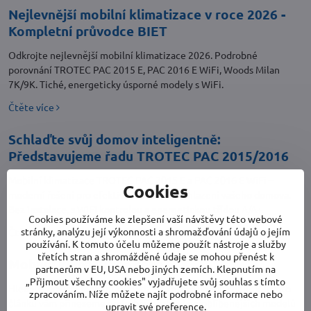
Nejlevnější mobilní klimatizace v roce 2026 -
Kompletní průvodce BIET
Odkrojte nejlevnější mobilní klimatizace 2026. Podrobné
porovnání TROTEC PAC 2015 E, PAC 2016 E WiFi, Woods Milan
7K/9K. Tiché, energeticky úsporné modely s WiFi.
Čtěte více
Schlaďte svůj domov inteligentně:
Představujeme řadu TROTEC PAC 2015/2016
Mobilní klimatizace TROTEC PAC 2015 E a PAC 2016 E WiFi –
Cookies
moderní řešení pro efektivní a flexibilní chlazení vašeho domova.
Bez instalace, s WiFi kontrolou a energetickou třídou A/A+.
Cookies používáme ke zlepšení vaší návštěvy této webové
stránky, analýzu její výkonnosti a shromažďování údajů o jejím
Čtěte více
používání. K tomuto účelu můžeme použít nástroje a služby
třetích stran a shromážděné údaje se mohou přenést k
Mobilní klimatizace cena
partnerům v EU, USA nebo jiných zemích. Klepnutím na
„Přijmout všechny cookies" vyjadřujete svůj souhlas s tímto
Hledáte kvalitní mobilní klimatizaci za dostupnou cenu? V tomto
zpracováním. Níže můžete najít podrobné informace nebo
článku vám přineseme podrobný přehled nejoblíbenějších modelů
upravit své preference.