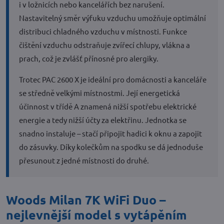
i v ložnicích nebo kancelářích bez narušení.
Nastavitelný směr výfuku vzduchu umožňuje optimální
distribuci chladného vzduchu v místnosti. Funkce
čištění vzduchu odstraňuje zvířecí chlupy, vlákna a
prach, což je zvlášť přínosné pro alergiky.
Trotec PAC 2600 X je ideální pro domácnosti a kanceláře
se středně velkými místnostmi. Její energetická
účinnost v třídě A znamená nižší spotřebu elektrické
energie a tedy nižší účty za elektřinu. Jednotka se
snadno instaluje – stačí připojit hadici k oknu a zapojit
do zásuvky. Díky kolečkům na spodku se dá jednoduše
přesunout z jedné místnosti do druhé.
Woods Milan 7K WiFi Duo –
nejlevnější model s vytápěním