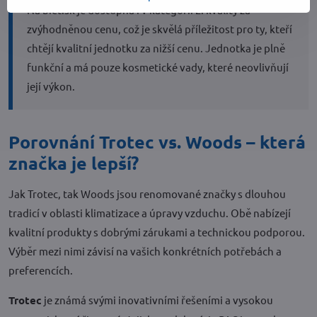
Na biet.sk je dostupna i v kategorii 2. kvality za
zvýhodněnou cenu, což je skvělá příležitost pro ty, kteří
chtějí kvalitní jednotku za nižší cenu. Jednotka je plně
funkční a má pouze kosmetické vady, které neovlivňují
její výkon.
Porovnání Trotec vs. Woods – která
značka je lepší?
Jak Trotec, tak Woods jsou renomované značky s dlouhou
tradicí v oblasti klimatizace a úpravy vzduchu. Obě nabízejí
kvalitní produkty s dobrými zárukami a technickou podporou.
Výběr mezi nimi závisí na vašich konkrétních potřebách a
preferencích.
Trotec
je známá svými inovativními řešeními a vysokou