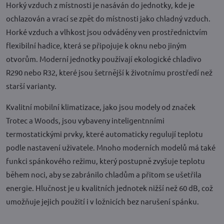
Horký vzduch z místnosti je nasáván do jednotky, kde je
ochlazován a vrací se zpět do místnosti jako chladný vzduch.
Horké vzduch a vlhkost jsou odváděny ven prostřednictvím
flexibilní hadice, která se připojuje k oknu nebo jiným
otvorům. Moderní jednotky používají ekologické chladivo
R290 nebo R32, které jsou šetrnější k životnímu prostředí než
starší varianty.
Kvalitní mobilní klimatizace, jako jsou modely od značek
Trotec a Woods, jsou vybaveny inteligentnními
termostatickými prvky, které automaticky regulují teplotu
podle nastavení uživatele. Mnoho moderních modelů má také
funkci spánkového režimu, který postupně zvyšuje teplotu
během noci, aby se zabránilo chladům a přitom se ušetřila
energie. Hlučnost je u kvalitních jednotek nižší než 60 dB, což
umožňuje jejich použití i v ložnicích bez narušení spánku.