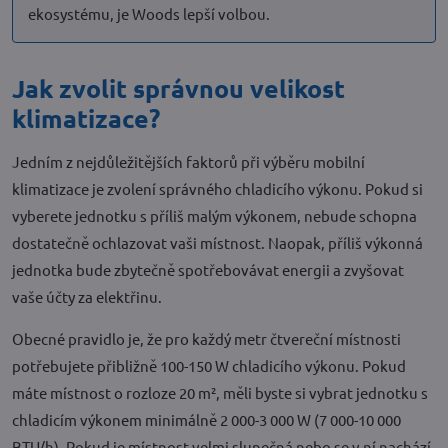
ekosystému, je Woods lepší volbou.
Jak zvolit správnou velikost
klimatizace?
Jedním z nejdůležitějších faktorů při výběru mobilní
klimatizace je zvolení správného chladicího výkonu. Pokud si
vyberete jednotku s příliš malým výkonem, nebude schopna
dostatečně ochlazovat vaši místnost. Naopak, příliš výkonná
jednotka bude zbytečně spotřebovávat energii a zvyšovat
vaše účty za elektřinu.
Obecné pravidlo je, že pro každý metr čtvereční místnosti
potřebujete přibližně 100-150 W chladicího výkonu. Pokud
máte místnost o rozloze 20 m², měli byste si vybrat jednotku s
chladicím výkonem minimálně 2 000-3 000 W (7 000-10 000
BTU/h). Pokud je místnost velmi slunečná nebo se v ní nachází