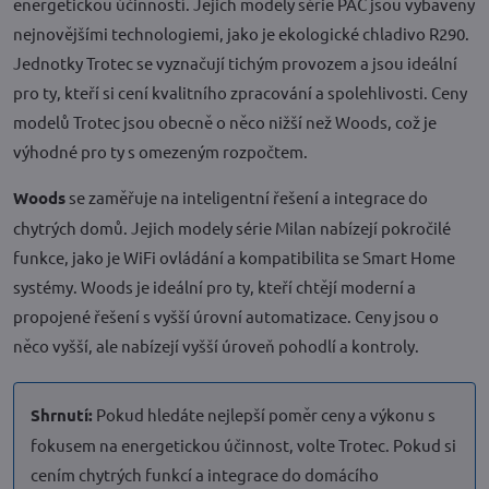
energetickou účinností. Jejich modely série PAC jsou vybaveny
nejnovějšími technologiemi, jako je ekologické chladivo R290.
Jednotky Trotec se vyznačují tichým provozem a jsou ideální
pro ty, kteří si cení kvalitního zpracování a spolehlivosti. Ceny
modelů Trotec jsou obecně o něco nižší než Woods, což je
výhodné pro ty s omezeným rozpočtem.
Woods
se zaměřuje na inteligentní řešení a integrace do
chytrých domů. Jejich modely série Milan nabízejí pokročilé
funkce, jako je WiFi ovládání a kompatibilita se Smart Home
systémy. Woods je ideální pro ty, kteří chtějí moderní a
propojené řešení s vyšší úrovní automatizace. Ceny jsou o
něco vyšší, ale nabízejí vyšší úroveň pohodlí a kontroly.
Shrnutí:
Pokud hledáte nejlepší poměr ceny a výkonu s
fokusem na energetickou účinnost, volte Trotec. Pokud si
cením chytrých funkcí a integrace do domácího