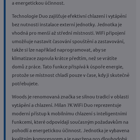
a energetickou účinnost.
Technologie Duo zajišťuje efektivní chlazení i vytápění
bez nutnosti instalace externí jednotky. Jednotka je
vhodná pro menší až střední místnosti. WiFi připojení
umožňuje nastavit časování spouštění a zastavování,
takže si lze například naprogramovat, aby se
klimatizace zapnula krátce předtím, než se vrátíte
domů z práce. Tato funkce přispívá k úspoře energie,
protože se místnost chladí pouze v čase, kdy ji skutečně
potřebujete.
Woods je renomovaná značka se silnou tradicí v oblasti
vytápění a chlazení. Milan 7K WiFi Duo reprezentuje
moderní přístup k mobilnímu chlazení s inteligentními
funkcemi, které odpovídají současným požadavkům na
pohodlí a energetickou účinnost. Jednotka je vybavena
kvalitním kompresorem a je navržena pro dlouhodobý