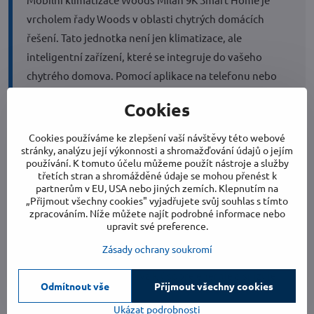
vrcholem řady Woods v oblasti chytrých domácích
řešení. Tato jednotka není jen klimatizace, ale
inteligentní zařízení, které se integruje do vašeho
chytrého domova. Pomocí aplikace na telefonu nebo
hlasových příkazů (kompatibilní se systémy Amazon
Cookies
Alexa a Google Home) lze jednotku ovládat z jakéhokoli
místa na světě.
Cookies používáme ke zlepšení vaší návštěvy této webové
stránky, analýzu její výkonnosti a shromažďování údajů o jejím
Vyšší chladicí výkon 2,6 kW (9 000 BTU/h) ji činí vhodnou
používání. K tomuto účelu můžeme použít nástroje a služby
třetích stran a shromážděné údaje se mohou přenést k
i pro větší místnosti. Jednotka nabízí vytápění, takže ji
partnerům v EU, USA nebo jiných zemích. Klepnutím na
lze používat celoročně. Smart Home integrace
„Přijmout všechny cookies" vyjadřujete svůj souhlas s tímto
zpracováním. Níže můžete najít podrobné informace nebo
umožňuje automatizaci – lze nastavit, aby se
upravit své preference.
klimatizace zapnula v určitou dobu, nebo aby se
Zásady ochrany soukromí
automaticky vypnula, když nikoho není doma. Tato
funkce významně přispívá k úspoře energie a snižuje
Odmítnout vše
Přijmout všechny cookies
vaši uhlíkovou stopu.
Ukázat podrobnosti