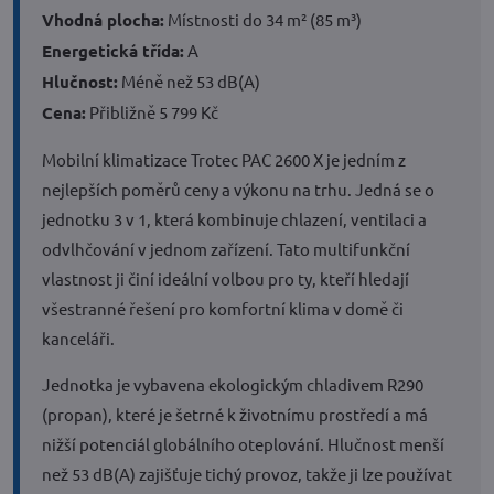
Vhodná plocha:
Místnosti do 34 m² (85 m³)
Energetická třída:
A
Hlučnost:
Méně než 53 dB(A)
Cena:
Přibližně 5 799 Kč
Mobilní klimatizace Trotec PAC 2600 X je jedním z
nejlepších poměrů ceny a výkonu na trhu. Jedná se o
jednotku 3 v 1, která kombinuje chlazení, ventilaci a
odvlhčování v jednom zařízení. Tato multifunkční
vlastnost ji činí ideální volbou pro ty, kteří hledají
všestranné řešení pro komfortní klima v domě či
kanceláři.
Jednotka je vybavena ekologickým chladivem R290
(propan), které je šetrné k životnímu prostředí a má
nižší potenciál globálního oteplování. Hlučnost menší
než 53 dB(A) zajišťuje tichý provoz, takže ji lze používat