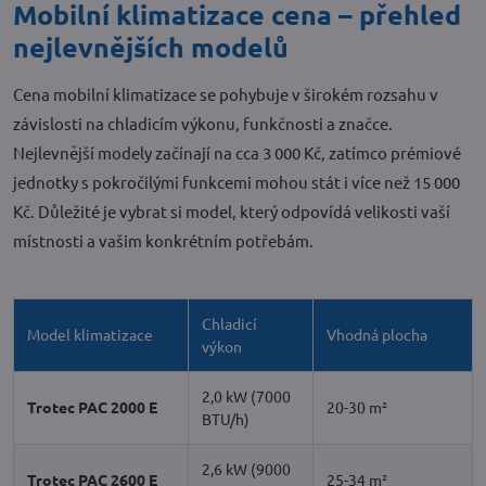
Mobilní klimatizace cena – přehled
nejlevnějších modelů
Cena mobilní klimatizace se pohybuje v širokém rozsahu v
závislosti na chladicím výkonu, funkčnosti a značce.
Nejlevnější modely začínají na cca 3 000 Kč, zatímco prémiové
jednotky s pokročilými funkcemi mohou stát i více než 15 000
Kč. Důležité je vybrat si model, který odpovídá velikosti vaší
místnosti a vašim konkrétním potřebám.
Chladicí
Model klimatizace
Vhodná plocha
výkon
2,0 kW (7000
Trotec PAC 2000 E
20-30 m²
BTU/h)
2,6 kW (9000
Trotec PAC 2600 E
25-34 m²