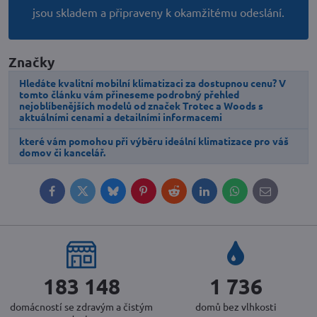
jsou skladem a připraveny k okamžitému odeslání.
Značky
Hledáte kvalitní mobilní klimatizaci za dostupnou cenu? V
tomto článku vám přineseme podrobný přehled
nejoblíbenějších modelů od značek Trotec a Woods s
aktuálními cenami a detailními informacemi
které vám pomohou při výběru ideální klimatizace pro váš
domov či kancelář.
Facebook
Twitter
Bluesky
Pinterest
Reddit
LinkedIn
WhatsApp
E-
mail
251 090
2 380
domácností se zdravým a čistým
domů bez vlhkosti