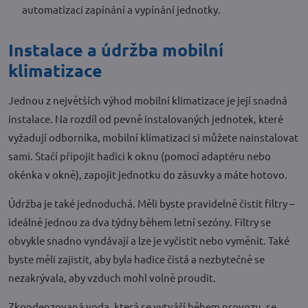
automatizaci zapínání a vypínání jednotky.
Instalace a údržba mobilní
klimatizace
Jednou z největších výhod mobilní klimatizace je její snadná
instalace. Na rozdíl od pevně instalovaných jednotek, které
vyžadují odborníka, mobilní klimatizaci si můžete nainstalovat
sami. Stačí připojit hadici k oknu (pomocí adaptéru nebo
okénka v okně), zapojit jednotku do zásuvky a máte hotovo.
Údržba je také jednoduchá. Měli byste pravidelně čistit filtry –
ideálně jednou za dva týdny během letní sezóny. Filtry se
obvykle snadno vyndávají a lze je vyčistit nebo vyměnit. Také
byste měli zajistit, aby byla hadice čistá a nezbytečně se
nezakrývala, aby vzduch mohl volně proudit.
Zkondenzovaná voda, která se vytváří během provozu, se