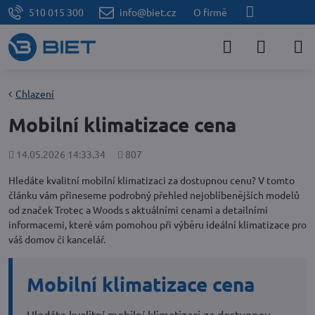
510 015 300
info@biet.cz
O firmě
Chlazení
Mobilní klimatizace cena
Přidáno
Počet
14.05.2026 14:33.34
807
shlédnutí
Hledáte kvalitní mobilní klimatizaci za dostupnou cenu? V tomto
článku vám přineseme podrobný přehled nejoblíbenějších modelů
od značek Trotec a Woods s aktuálními cenami a detailními
informacemi, které vám pomohou při výběru ideální klimatizace pro
váš domov či kancelář.
Mobilní klimatizace cena
Hledáte kvalitní mobilní klimatizaci za dostupnou