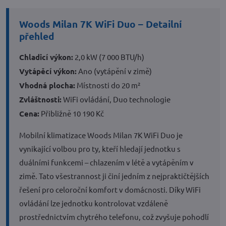
Woods Milan 7K WiFi Duo – Detailní
přehled
Chladicí výkon:
2,0 kW (7 000 BTU/h)
Vytápěcí výkon:
Ano (vytápění v zimě)
Vhodná plocha:
Místnosti do 20 m²
Zvláštnosti:
WiFi ovládání, Duo technologie
Cena:
Přibližně 10 190 Kč
Mobilní klimatizace Woods Milan 7K WiFi Duo je
vynikající volbou pro ty, kteří hledají jednotku s
duálními funkcemi – chlazením v létě a vytápěním v
zimě. Tato všestrannost ji činí jedním z nejpraktičtějších
řešení pro celoroční komfort v domácnosti. Díky WiFi
ovládání lze jednotku kontrolovat vzdáleně
prostřednictvím chytrého telefonu, což zvyšuje pohodlí