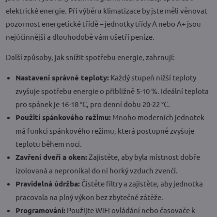
elektrické energie. Při výběru klimatizace by jste měli věnovat
pozornost energetické třídě – jednotky třídy A nebo A+ jsou
nejúčinnější a dlouhodobě vám ušetří peníze.
Další způsoby, jak snížit spotřebu energie, zahrnují:
Nastavení správné teploty:
Každý stupeň nižší teploty
zvyšuje spotřebu energie o přibližně 5-10 %. Ideální teplota
pro spánek je 16-18 °C, pro denní dobu 20-22 °C.
Použití spánkového režimu:
Mnoho moderních jednotek
má funkci spánkového režimu, která postupně zvyšuje
teplotu během noci.
Zavření dveří a oken:
Zajistěte, aby byla místnost dobře
izolovaná a nepronikal do ní horký vzduch zvenčí.
Pravidelná údržba:
Čistěte filtry a zajistěte, aby jednotka
pracovala na plný výkon bez zbytečné zátěže.
Programování:
Použijte WiFi ovládání nebo časovače k