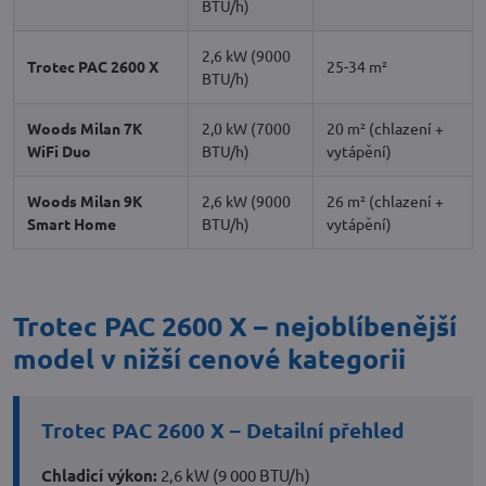
BTU/h)
2,6 kW (9000
Trotec PAC 2600 X
25-34 m²
BTU/h)
Woods Milan 7K
2,0 kW (7000
20 m² (chlazení +
WiFi Duo
BTU/h)
vytápění)
Woods Milan 9K
2,6 kW (9000
26 m² (chlazení +
Smart Home
BTU/h)
vytápění)
Trotec PAC 2600 X – nejoblíbenější
model v nižší cenové kategorii
Trotec PAC 2600 X – Detailní přehled
Chladicí výkon:
2,6 kW (9 000 BTU/h)