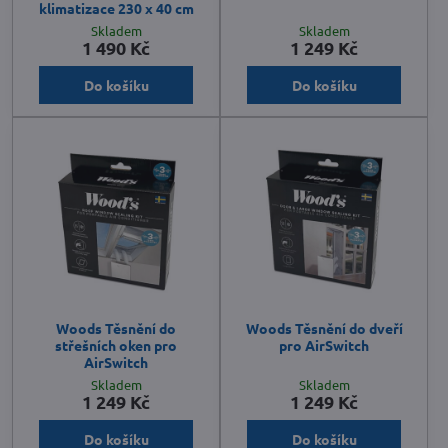
klimatizace 230 x 40 cm
Skladem
Skladem
1 490 Kč
1 249 Kč
Do košíku
Do košíku
Woods Těsnění do
Woods Těsnění do dveří
střešních oken pro
pro AirSwitch
AirSwitch
Skladem
Skladem
1 249 Kč
1 249 Kč
Do košíku
Do košíku