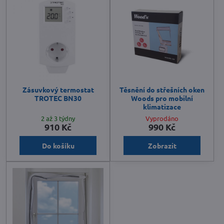
Zásuvkový termostat
Těsnění do střešních oken
TROTEC BN30
Woods pro mobilní
klimatizace
2 až 3 týdny
Vyprodáno
910 Kč
990 Kč
Do košíku
Zobrazit