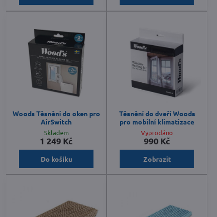
Woods Těsnění do oken pro
Těsnění do dveří Woods
AirSwitch
pro mobilní klimatizace
Skladem
Vyprodáno
1 249 Kč
990 Kč
Do košíku
Zobrazit