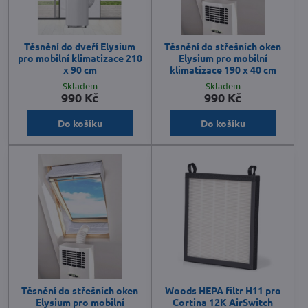
Těsnění do dveří Elysium
Těsnění do střešních oken
pro mobilní klimatizace 210
Elysium pro mobilní
x 90 cm
klimatizace 190 x 40 cm
Skladem
Skladem
990 Kč
990 Kč
Do košíku
Do košíku
Těsnění do střešních oken
Woods HEPA filtr H11 pro
Elysium pro mobilní
Cortina 12K AirSwitch