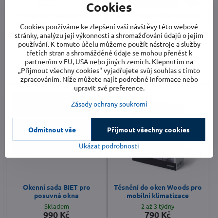
Cookies
Zásuvkový termostat s
Samostatná rádiem řízená
časovačem TROTEC BN 35
zásuvka TROTEC BN35R F
Cookies používáme ke zlepšení vaší návštěvy této webové
F
stránky, analýzu její výkonnosti a shromažďování údajů o jejím
Skladem
Skladem
používání. K tomuto účelu můžeme použít nástroje a služby
1 390 Kč
390 Kč
třetích stran a shromážděné údaje se mohou přenést k
partnerům v EU, USA nebo jiných zemích. Klepnutím na
Do košíku
Do košíku
„Přijmout všechny cookies" vyjadřujete svůj souhlas s tímto
zpracováním. Níže můžete najít podrobné informace nebo
upravit své preference.
Zásady ochrany soukromí
Odmítnout vše
Přijmout všechny cookies
Ukázat podrobnosti
Okenní sada BIET pro
Těsnění do oken Woods pro
posuvná okna
mobilní klimatizace
Skladem
2 až 3 týdny
990 Kč
790 Kč