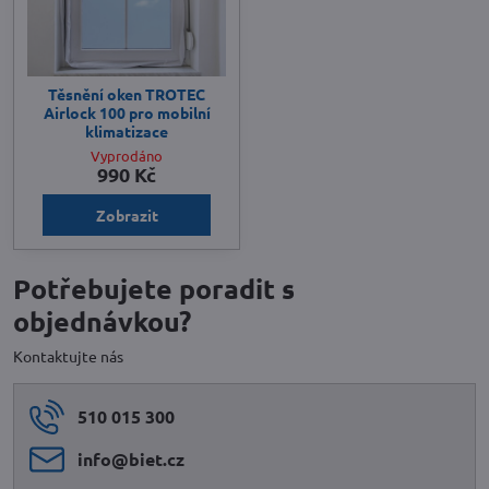
Těsnění oken TROTEC
Airlock 100 pro mobilní
klimatizace
Vyprodáno
990 Kč
Zobrazit
Potřebujete poradit s
objednávkou?
Kontaktujte nás
510 015 300
info​@biet​.cz