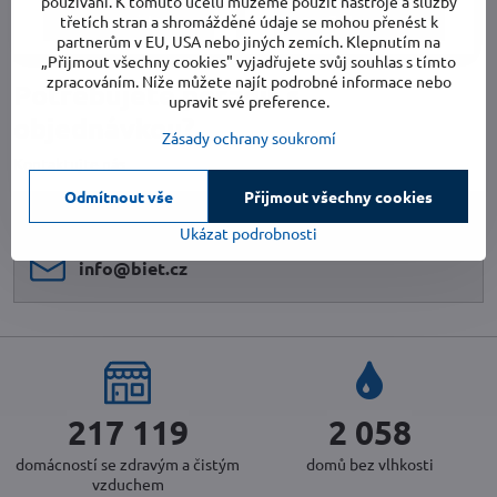
používání. K tomuto účelu můžeme použít nástroje a služby
Do košíku
Zobrazit
třetích stran a shromážděné údaje se mohou přenést k
partnerům v EU, USA nebo jiných zemích. Klepnutím na
„Přijmout všechny cookies" vyjadřujete svůj souhlas s tímto
zpracováním. Níže můžete najít podrobné informace nebo
Potřebujete poradit s
upravit své preference.
objednávkou?
Zásady ochrany soukromí
Kontaktujte nás
Odmítnout vše
Přijmout všechny cookies
510 015 300
Ukázat podrobnosti
info​@biet​.cz
231 889
2 198
domácností se zdravým a čistým
domů bez vlhkosti
vzduchem