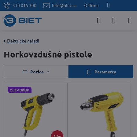
510 015 300
info@biet.cz
O firmě
Elektrické nářadí
Horkovzdušné pistole
Pozice
Parametry
ZLEVNĚNÉ
11%