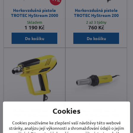
Horkovzdušná pistole
Horkovzdušná pistole
TROTEC HyStream 2000
TROTEC HyStream 200
Skladem
2 až 3 týdny
1 190 Kč
760 Kč
Do košíku
Do košíku
Cookies
Horkovzdušná pistole
Horkovzdušná pistole
TROTEC HyStream 2100
TROTEC HyStream 3400
2 až 3 týdny
Vyprodáno
Cookies používáme ke zlepšení vaší návštěvy této webové
1 775 Kč
14 026 Kč
stránky, analýzu její výkonnosti a shromažďování údajů o jejím