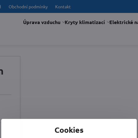
d
Obchodní podmínky
Kontakt
Úprava vzduchu
Kryty klimatizací
Elektrické n
m
Cookies