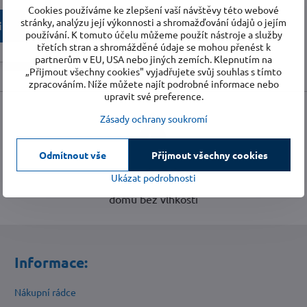
Cookies používáme ke zlepšení vaší návštěvy této webové
stránky, analýzu její výkonnosti a shromažďování údajů o jejím
ily
používání. K tomuto účelu můžeme použít nástroje a služby
třetích stran a shromážděné údaje se mohou přenést k
partnerům v EU, USA nebo jiných zemích. Klepnutím na
„Přijmout všechny cookies" vyjadřujete svůj souhlas s tímto
zpracováním. Níže můžete najít podrobné informace nebo
upravit své preference.
Zásady ochrany soukromí
Odmítnout vše
Přijmout všechny cookies
4 088
Ukázat podrobnosti
domů bez vlhkosti
Informace:
Nákupní rádce