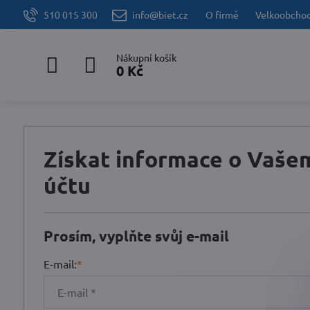
510 015 300
info@biet.cz
O firmě
Velkoobcho
Nákupní košík
0 Kč
Získat informace o Vaše
účtu
Prosím, vyplňte svůj e-mail
E-mail:
*