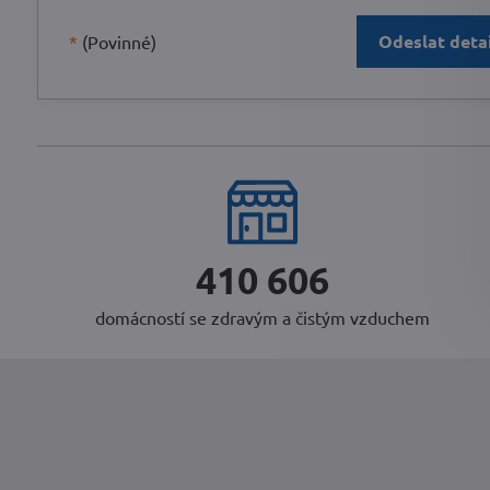
Odeslat deta
*
(Povinné)
431 284
domácností se zdravým a čistým vzduchem