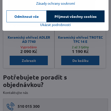
Zásady ochrany soukromí
Odmítnout vše
Přijmout všechny cookies
Ukázat podrobnosti
Keramický ohřívač ADLER
Keramický ohřívač TROTEC
AD 7740
TFC 14 E
Vyprodáno
2 až 3 týdny
2 090 Kč
1 190 Kč
Zobrazit
Do košíku
Potřebujete poradit s
objednávkou?
Kontaktujte nás
510 015 300