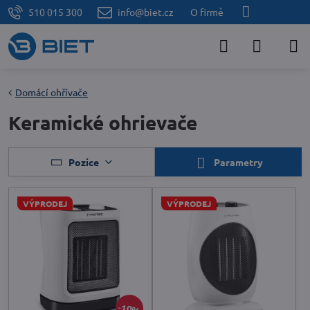
510 015 300
info@biet.cz
O firmě
Domácí ohřívače
Keramické ohrievače
Pozice
Parametry
VÝPRODEJ
VÝPRODEJ
10%