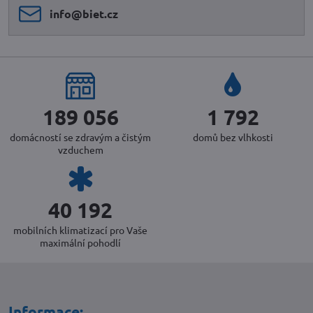
info​@biet​.cz
205 303
1 946
domácností se zdravým a čistým
domů bez vlhkosti
vzduchem
43 646
mobilních klimatizací pro Vaše
maximální pohodlí
Informace: