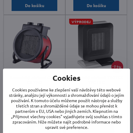
Do košíku
Do košíku
VÝPRODEJ
11%
Cookies
Keramický ohřívač Camry
Keramický ohřívač TROTEC
CR 7743
TFC 13 E
Skladem
Skladem
Cookies používáme ke zlepšení vaší návštěvy této webové
1 039 Kč
610 Kč
stránky, analýzu její výkonnosti a shromažďování údajů o jejím
používání. K tomuto účelu můžeme použít nástroje a služby
Do košíku
Do košíku
třetích stran a shromážděné údaje se mohou přenést k
partnerům v EU, USA nebo jiných zemích. Klepnutím na
„Přijmout všechny cookies" vyjadřujete svůj souhlas s tímto
zpracováním. Níže můžete najít podrobné informace nebo
upravit své preference.