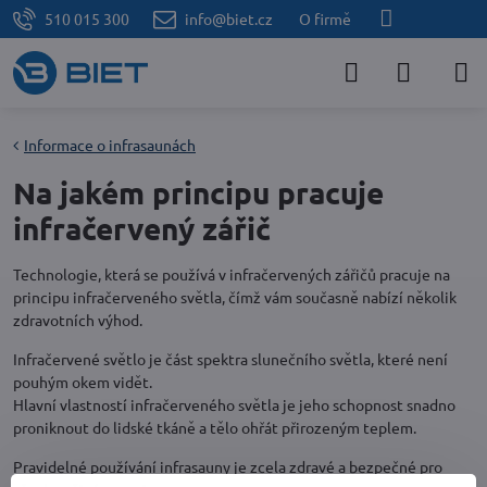
510 015 300
info@biet.cz
O firmě
Informace o infrasaunách
Na jakém principu pracuje
infračervený zářič
Technologie, která se používá v infračervených zářičů pracuje na
principu infračerveného světla, čímž vám současně nabízí několik
zdravotních výhod.
Infračervené světlo je část spektra slunečního světla, které není
pouhým okem vidět.
Hlavní vlastností infračerveného světla je jeho schopnost snadno
proniknout do lidské tkáně a tělo ohřát přirozeným teplem.
Pravidelné používání infrasauny je zcela zdravé a bezpečné pro