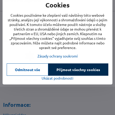
všechny živé organismy.
Cookies
Cookies používáme ke zlepšení vaší návštěvy této webové
stránky, analýzu její výkonnosti a shromažďování údajů o jejím
používání. K tomuto účelu můžeme použít nástroje a služby
třetích stran a shromážděné údaje se mohou přenést k
416 514
3 948
partnerům v EU, USA nebo jiných zemích. Klepnutím na
„Přijmout všechny cookies" vyjadřujete svůj souhlas s tímto
domácností se zdravým a čistým
domů bez vlhkosti
zpracováním. Níže můžete najít podrobné informace nebo
vzduchem
upravit své preference.
Zásady ochrany soukromí
88 548
Odmítnout vše
Přijmout všechny cookies
mobilních klimatizací pro Vaše
Ukázat podrobnosti
maximální pohodlí
Informace:
Nákupní rádce