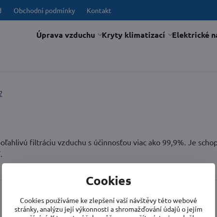
d
Obchodní podmínky
Kontakt
Úprava vzduchu
Kryty klimatizací
Elektrické n
?
spoľahlivú filtráciu vzduchu s účinnosťou viac ako 99,9%. Je sc
.
Cookies
Cookies používáme ke zlepšení vaší návštěvy této webové
stránky, analýzu její výkonnosti a shromažďování údajů o jejím