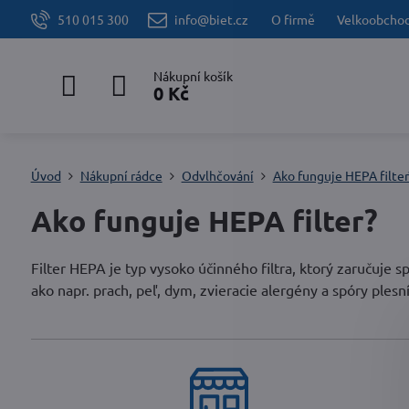
510 015 300
info@biet.cz
O firmě
Velkoobcho
Nákupní košík
0 Kč
Úvod
Nákupní rádce
Odvlhčování
Ako funguje HEPA filter
Ako funguje HEPA filter?
Filter HEPA je typ vysoko účinného filtra, ktorý zaručuje 
ako napr. prach, peľ, dym, zvieracie alergény a spóry plesní