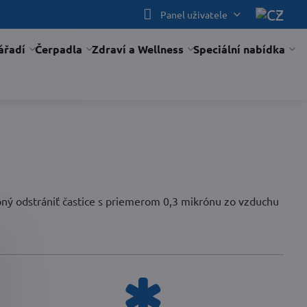
Panel uživatele
ářadí
Čerpadla
Zdraví a Wellness
Speciální nabídka
hopný odstrániť častice s priemerom 0,3 mikrónu zo vzduchu