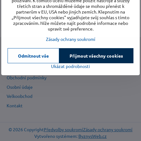
používání. K tomuto účelu můžeme použít nástroje a služby
třetích stran a shromážděné údaje se mohou přenést k
3 948
partnerům v EU, USA nebo jiných zemích. Klepnutím na
„Přijmout všechny cookies" vyjadřujete svůj souhlas s tímto
zpracováním. Níže můžete najít podrobné informace nebo
domů bez vlhkosti
upravit své preference.
Zásady ochrany soukromí
Informace:
Odmítnout vše
Přijmout všechny cookies
Ukázat podrobnosti
Nákupní rádce
Obchodní podmínky
Osobní údaje
Velkoobchod
Kontakt
©
2026
Copyright
Předvolby soukromí
Zásady ochrany soukromí
Vytvořeno systémem:
ByznysWeb.cz