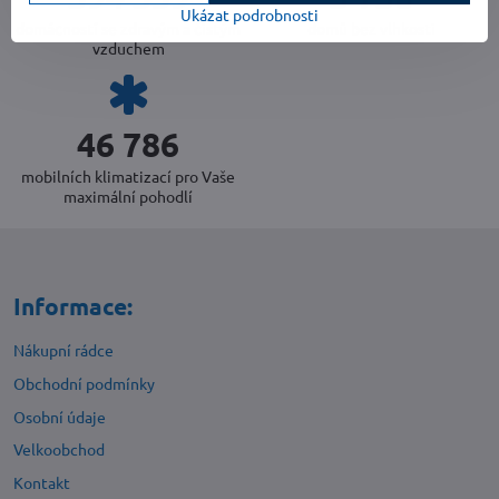
Ukázat podrobnosti
domácností se zdravým a čistým
domů bez vlhkosti
vzduchem
49 298
mobilních klimatizací pro Vaše
maximální pohodlí
Informace:
Nákupní rádce
Obchodní podmínky
Osobní údaje
Velkoobchod
Kontakt