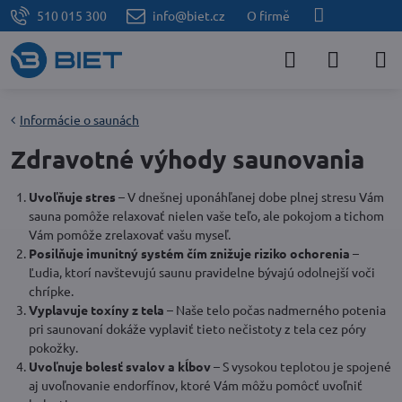
510 015 300
info@biet.cz
O firmě
Informácie o saunách
Zdravotné výhody saunovania
Uvoľňuje stres
– V dnešnej uponáhľanej dobe plnej stresu Vám
sauna pomôže relaxovať nielen vaše teľo, ale pokojom a tichom
Vám pomôže zrelaxovať vašu myseľ.
Posilňuje imunitný systém čím znižuje riziko ochorenia
–
Ľudia, ktorí navštevujú saunu pravidelne bývajú odolnejší voči
chrípke.
Vyplavuje toxíny z tela
– Naše telo počas nadmerného potenia
pri saunovaní dokáže vyplaviť tieto nečistoty z tela cez póry
pokožky.
Uvoľnuje bolesť svalov a kĺbov
– S vysokou teplotou je spojené
aj uvoľnovanie endorfínov, ktoré Vám môžu pomôcť uvoľniť