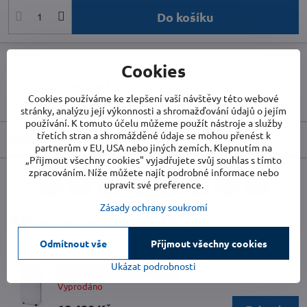
Do košíku
Doručení
Cookies
Skladové číslo:
8012812
Cookies používáme ke zlepšení vaší návštěvy této webové
Výrobce:
Woods
stránky, analýzu její výkonnosti a shromažďování údajů o jejím
používání. K tomuto účelu můžeme použít nástroje a služby
třetích stran a shromážděné údaje se mohou přenést k
Popis
partnerům v EU, USA nebo jiných zemích. Klepnutím na
„Přijmout všechny cookies" vyjadřujete svůj souhlas s tímto
zpracováním. Níže můžete najít podrobné informace nebo
upravit své preference.
Facebook
Twitter
Bluesky
Pinterest
Reddit
LinkedIn
WhatsApp
E-
mail
Zásady ochrany soukromí
Alternativní produkty
Odmítnout vše
Přijmout všechny cookies
Mobilní klimatizace Woods CORTINA 12K AirSwitch
Ukázat podrobnosti
HEPA filtr
TICHÝ PROVOZ
Vyprodáno