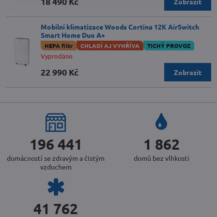
18 490 Kč
Zobrazit
Mobilní klimatizace Woods Cortina 12K AirSwitch
Smart Home Duo A+
HEPA filtr
CHLADÍ AJ VYHŘÍVA
TICHÝ PROVOZ
Vyprodáno
22 990 Kč
Zobrazit
217 119
2 058
domácností se zdravým a čistým
domů bez vlhkosti
vzduchem
45 844