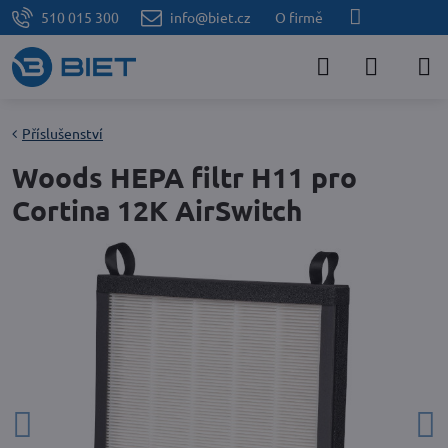
510 015 300
info@biet.cz
O firmě
Příslušenství
Woods HEPA filtr H11 pro
Cortina 12K AirSwitch