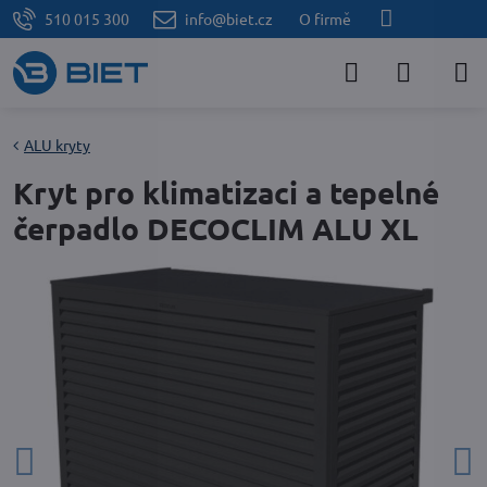
510 015 300
info@biet.cz
O firmě
ALU kryty
Kryt pro klimatizaci a tepelné
čerpadlo DECOCLIM ALU XL