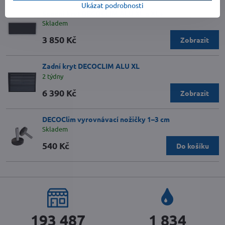
Ukázat podrobnosti
Spodní kryt DECOCLIM ALU XL a XL+
Skladem
3 850 Kč
Zobrazit
Zadní kryt DECOCLIM ALU XL
2 týdny
6 390 Kč
Zobrazit
DECOClim vyrovnávací nožičky 1–3 cm
Skladem
540 Kč
Do košíku
215 642
2 044