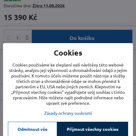
Doručíme dne:
Zítra
11.08.2026
15 390 Kč
Do košíku
Cookies
Doručení
Cookies používáme ke zlepšení vaší návštěvy této webové
Skladové číslo:
DECOCLIM-23AXL7016
stránky, analýzu její výkonnosti a shromažďování údajů o jejím
Výrobce:
DECOClim
používání. K tomuto účelu můžeme použít nástroje a služby
třetích stran a shromážděné údaje se mohou přenést k
partnerům v EU, USA nebo jiných zemích. Klepnutím na
Popis
„Přijmout všechny cookies" vyjadřujete svůj souhlas s tímto
zpracováním. Níže můžete najít podrobné informace nebo
upravit své preference.
Zásady ochrany soukromí
Facebook
Twitter
Bluesky
Pinterest
Reddit
LinkedIn
WhatsApp
E-
mail
Alternativní produkty
Odmítnout vše
Přijmout všechny cookies