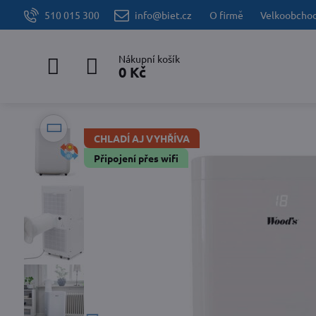
510 015 300
info@biet.cz
O firmě
Velkoobcho
Nákupní košík
0 Kč
CHLADÍ AJ VYHŘÍVA
Připojení přes wifi