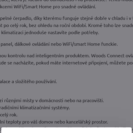
nkcemi WiFi/Smart Home pro snadné ovládání.
epelné čerpadlo, díky kterému funguje stejně dobře v chladu i v 
vat po celý rok, bez ohledu na roční období. Kromě toho lze snad
klimatizaci jednoduše nastavíte podle potřeby.
í panel, dálkové ovládání nebo WiFi/smart Home funckie.
ou kontrolu nad inteligentním produktem. Woods Connect ovl
 kde se nacházíte, pokud máte internetové připojení, můžete p
alace a složitého používání.
i různými místy v domácnosti nebo na pracovišti.
 tradičními klimatizačními systémy.
celý rok.
ální teploty pro váš domov nebo kancelářský prostor.
 teplotu a klimatizace funguje rychle a efektivně, aby ochladila 