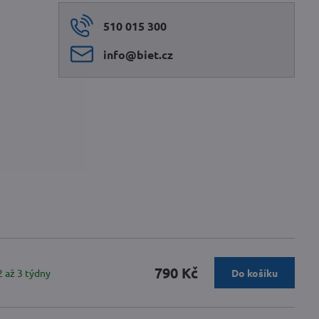
510 015 300
info​@biet​.cz
790 Kč
2 až 3 týdny
Do košíku