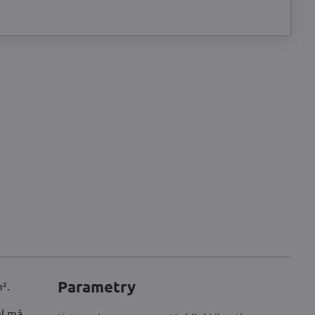
Parametry
².
el má