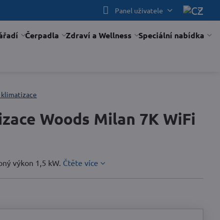
Panel uživatele
ářadí
Čerpadla
Zdraví a Wellness
Speciální nabídka
 klimatizace
izace Woods Milan 7K WiFi
opný výkon 1,5 kW.
Čtěte více