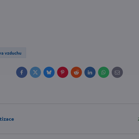
va vzduchu
Facebook
Twitter
Bluesky
Pinterest
Reddit
LinkedIn
WhatsApp
E-
mail
tizace