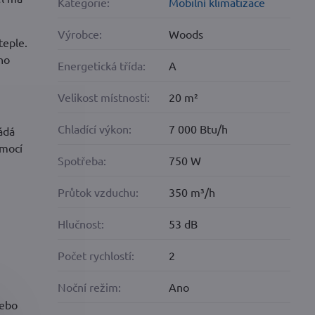
Kategorie:
Mobilní klimatizace
Výrobce:
Woods
teple.
no
Energetická třída:
A
Velikost místnosti:
20 m²
Chladící výkon:
7 000 Btu/h
ádá
omocí
Spotřeba:
750 W
Průtok vzduchu:
350 m³/h
Hlučnost:
53 dB
Počet rychlostí:
2
Noční režim:
Ano
nebo