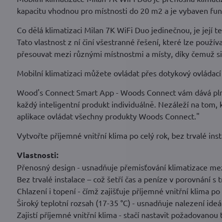
kapacitu vhodnou pro místnosti do 20 m2 a je vybaven fu
Co dělá klimatizaci Milan 7K WiFi Duo jedinečnou, je její t
Tato vlastnost z ní činí všestranné řešení, které lze použí
přesouvat mezi různými místnostmi a místy, díky čemuž si 
Mobilní klimatizaci můžete ovládat přes dotykový ovládac
Wood's Connect Smart App - Woods Connect vám dává pln
každý inteligentní produkt individuálně. Nezáleží na tom,
aplikace ovládat všechny produkty Woods Connect."
Vytvořte příjemné vnitřní klima po celý rok, bez trvalé inst
Vlastnosti:
Přenosný design - usnadňuje přemisťování klimatizace mez
Bez trvalé instalace – což šetří čas a peníze v porovnání s
Chlazení i topení - čímž zajišťuje příjemné vnitřní klima po 
Široký teplotní rozsah (17-35 °C) - usnadňuje nalezení ide
Zajistí příjemné vnitřní klima - stačí nastavit požadovanou