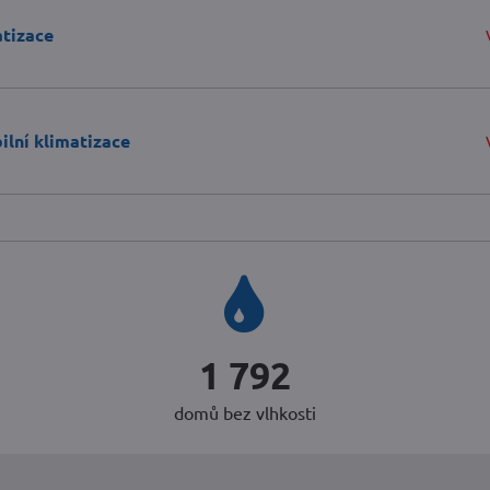
atizace
lní klimatizace
2 240
domů bez vlhkosti