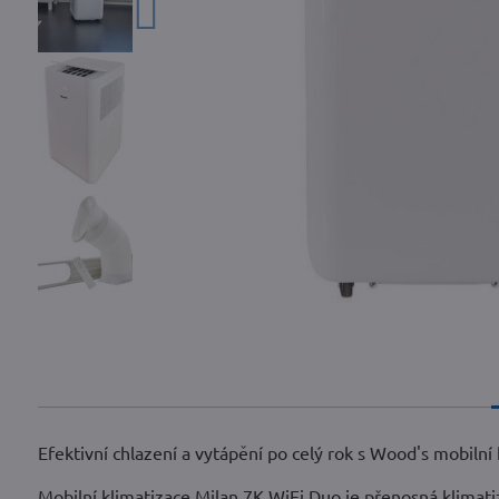
Efektivní chlazení a vytápění po celý rok s Wood's mobilní 
Mobilní klimatizace Milan 7K WiFi Duo je přenosná klimati