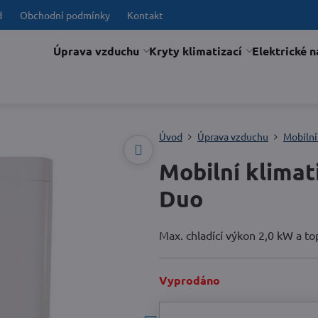
d
Obchodní podmínky
Kontakt
Úprava vzduchu
Kryty klimatizací
Elektrické n
Úvod
Úprava vzduchu
Mobilní
Mobilní klimat
Duo
Max. chladící výkon 2,0 kW a t
Vyprodáno