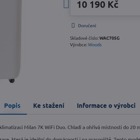
10 190 Kč
Doručení
Skladové číslo:
WAC705G
Výrobce:
Woods
Popis
Ke stažení
Informace o výrobci
klimatizaci Milan 7K WiFi Duo. Chladí a ohřívá místnosti do 20 m
zace, která je ideální do domácnosti i na pracoviště. Tento mod