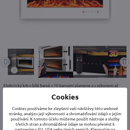
Elektrický krb v bílé barvě s 10 barvami plamene a s výkonem až
1500W.
Čtěte více
Cookies
Vyprodáno
Cookies používáme ke zlepšení vaší návštěvy této webové
stránky, analýzu její výkonnosti a shromažďování údajů o jejím
12 490 Kč
používání. K tomuto účelu můžeme použít nástroje a služby
třetích stran a shromážděné údaje se mohou přenést k
Doručení
partnerům v EU, USA nebo jiných zemích. Klepnutím na