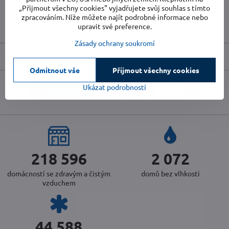
„Přijmout všechny cookies" vyjadřujete svůj souhlas s tímto
Skladové číslo:
MW-PR0030352-08
zpracováním. Níže můžete najít podrobné informace nebo
upravit své preference.
Výrobce:
Heidenfeld
Zásady ochrany soukromí
Popis
Odmítnout vše
Přijmout všechny cookies
Ukázat podrobnosti
Facebook
Twitter
Bluesky
Pinterest
Reddit
LinkedIn
WhatsApp
E-
mail
234 843
2 226
domácností se zdravým a čistým
domů bez vlhkosti
vzduchem
47 728