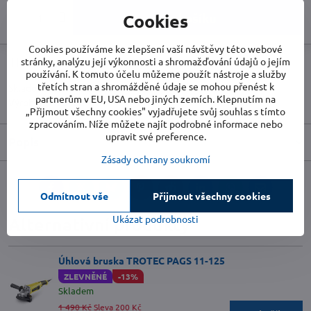
Do košíku
Cookies
Cookies používáme ke zlepšení vaší návštěvy této webové
stránky, analýzu její výkonnosti a shromažďování údajů o jejím
Doručení
používání. K tomuto účelu můžeme použít nástroje a služby
třetích stran a shromážděné údaje se mohou přenést k
Skladové číslo:
TR6225001131
partnerům v EU, USA nebo jiných zemích. Klepnutím na
Výrobce:
TROTEC
„Přijmout všechny cookies" vyjadřujete svůj souhlas s tímto
zpracováním. Níže můžete najít podrobné informace nebo
upravit své preference.
Popis
Zásady ochrany soukromí
Facebook
Twitter
Bluesky
Pinterest
Reddit
LinkedIn
WhatsApp
E-
Odmítnout vše
Přijmout všechny cookies
mail
Ukázat podrobnosti
Alternativní produkty
Úhlová bruska TROTEC PAGS 11-125
ZLEVNĚNÉ
-13%
Skladem
1 490 Kč
Sleva 200 Kč