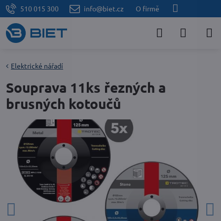
510 015 300
info@biet.cz
O firmě
Elektrické nářadí
Souprava 11ks řezných a
brusných kotoučů