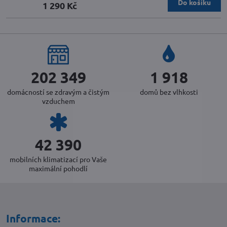
Do košíku
1 290 Kč
220 073
2 086
domácností se zdravým a čistým
domů bez vlhkosti
vzduchem
46 158
mobilních klimatizací pro Vaše
maximální pohodlí
Informace: