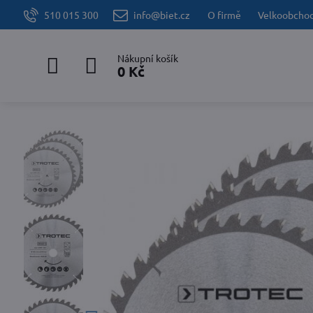
510 015 300
info@biet.cz
O firmě
Velkoobcho
Nákupní košík
0 Kč