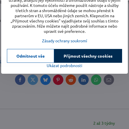
stránky, analýzu její výkonnosti a shromažďování údajů o jejím
stěnových panelů, protože čím vyšší je počet zubů, tím jsou hra
používání. K tomuto účelu můžeme použít nástroje a služby
třetích stran a shromážděné údaje se mohou přenést k
partnerům v EU, USA nebo jiných zemích. Klepnutím na
m
„Přijmout všechny cookies" vyjadřujete svůj souhlas s tímto
zpracováním. Níže můžete najít podrobné informace nebo
upravit své preference.
Zásady ochrany soukromí
Odmítnout vše
Přijmout všechny cookies
Kotoučové pily
Příslušenství
Pilové kotouče
Ukázat podrobnosti
Facebook
Twitter
Bluesky
Pinterest
Reddit
LinkedIn
WhatsApp
E-
mail
2 až 3 týdny