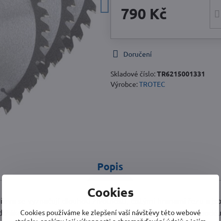
790 Kč
Doručení
Skladové číslo:
TR6215001331
Výrobce:
TROTEC
Popis
Cookies
řeva se vyznačují dlouhou životností, čistými hranami řezu a js
s držákem Ø 20 mm. Velký počet zubů (40) zajistí přesnost podé
Cookies používáme ke zlepšení vaší návštěvy této webové