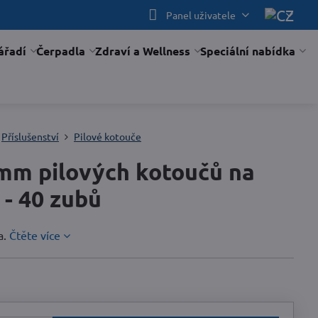
Panel uživatele
ářadí
Čerpadla
Zdraví a Wellness
Speciální nabídka
Příslušenství
Pilové kotouče
mm pilových kotoučů na
 - 40 zubů
a.
Čtěte více