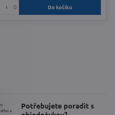
Do košíku
Potřebujete poradit s
ou
lného a
objednávkou?