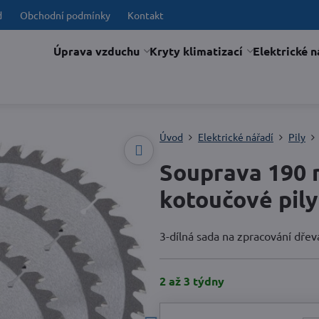
d
Obchodní podmínky
Kontakt
Úprava vzduchu
Kryty klimatizací
Elektrické n
Úvod
Elektrické nářadí
Pily
Souprava 190 
kotoučové pily
3-dílná sada na zpracování dřev
2 až 3 týdny