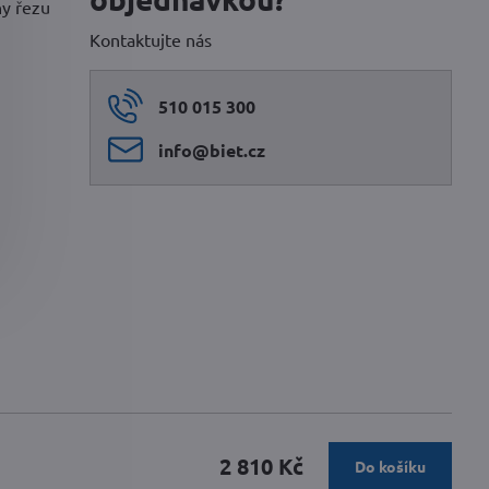
ny řezu
Kontaktujte nás
510 015 300
info​@biet​.cz
2 810 Kč
Do košíku