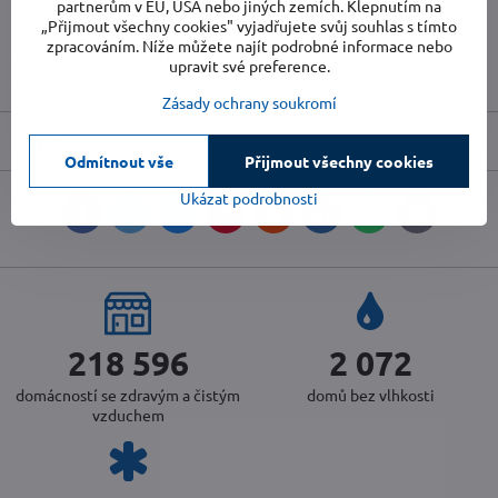
partnerům v EU, USA nebo jiných zemích. Klepnutím na
Doručení
„Přijmout všechny cookies" vyjadřujete svůj souhlas s tímto
zpracováním. Níže můžete najít podrobné informace nebo
Skladové číslo:
TR4415000020
upravit své preference.
Výrobce:
TROTEC
Zásady ochrany soukromí
Popis
Odmítnout vše
Přijmout všechny cookies
Ukázat podrobnosti
Facebook
Twitter
Bluesky
Pinterest
Reddit
LinkedIn
WhatsApp
E-
mail
234 843
2 226
domácností se zdravým a čistým
domů bez vlhkosti
vzduchem