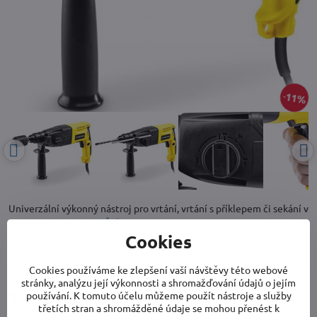
11%
Univerzální výkonný nástroj pro vrtání, vrtání s příklepem či sekání v
různých materiálech.
Čtěte více
Cookies
Vyprodáno
Cookies používáme ke zlepšení vaší návštěvy této webové
stránky, analýzu její výkonnosti a shromažďování údajů o jejím
1 690 Kč
Sleva
200 Kč
1 490 Kč
používání. K tomuto účelu můžeme použít nástroje a služby
třetích stran a shromážděné údaje se mohou přenést k