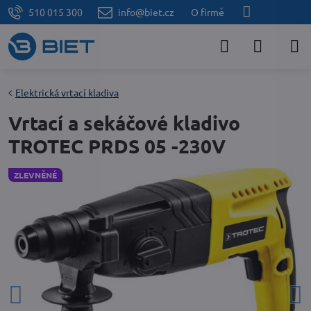
510 015 300
info@biet.cz
O firmě
Elektrická vrtací kladiva
Vrtací a sekáčové kladivo
TROTEC PRDS 05 -230V
ZLEVNĚNÉ