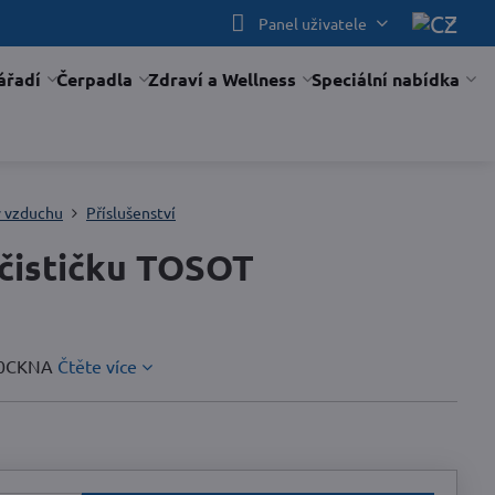
Panel uživatele
ářadí
Čerpadla
Zdraví a Wellness
Speciální nabídka
y vzduchu
Příslušenství
 čističku TOSOT
330CKNA
Čtěte více