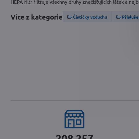
HEPA filtr filtruje všechny druhy znečišťujících látek a ne
Více z kategorie
Čističky vzduchu
Přísluše
243 705