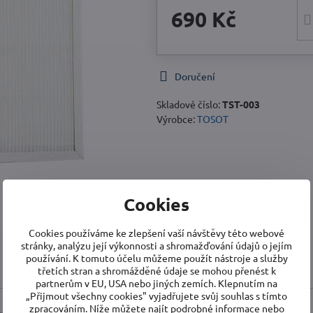
690 Kč
Doručení
Skladové číslo:
TST-003
Výrobce:
TOSOT
Cookies
Cookies používáme ke zlepšení vaší návštěvy této webové
stránky, analýzu její výkonnosti a shromažďování údajů o jejím
používání. K tomuto účelu můžeme použít nástroje a služby
Popis
třetích stran a shromážděné údaje se mohou přenést k
partnerům v EU, USA nebo jiných zemích. Klepnutím na
„Přijmout všechny cookies" vyjadřujete svůj souhlas s tímto
zpracováním. Níže můžete najít podrobné informace nebo