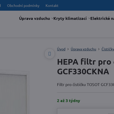
d
Obchodní podmínky
Kontakt
Úprava vzduchu
Kryty klimatizací
Elektrické n
Úvod
Úprava vzduchu
Čističk
HEPA filtr pro
GCF330CKNA
Filtr pro čističku TOSOT GCF
2 až 3 týdny