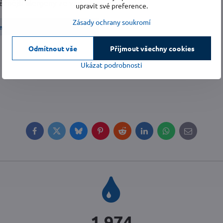
jběžnější alergeny ze vzduchu v místnosti
upravit své preference.
Zásady ochrany soukromí
nství
Úprava vzduchu
Odmítnout vše
Přijmout všechny cookies
Ukázat podrobnosti
Facebook
Twitter
Bluesky
Pinterest
Reddit
LinkedIn
WhatsApp
E-
mail
2 310