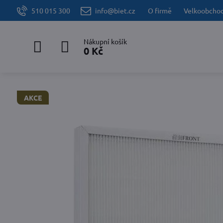
510 015 300
info@biet.cz
O firmě
Velkoobcho
Nákupní košík
0 Kč
AKCE