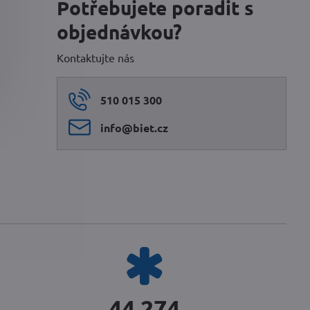
Potřebujete poradit s
objednávkou?
Kontaktujte nás
510 015 300
info​@biet​.cz
51 810