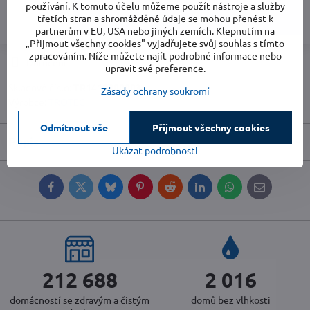
používání. K tomuto účelu můžeme použít nástroje a služby
Do košíku
třetích stran a shromážděné údaje se mohou přenést k
partnerům v EU, USA nebo jiných zemích. Klepnutím na
„Přijmout všechny cookies" vyjadřujete svůj souhlas s tímto
zpracováním. Níže můžete najít podrobné informace nebo
Doručení
upravit své preference.
Skladové číslo:
TR1410000003
Zásady ochrany soukromí
Výrobce:
TROTEC
Odmítnout vše
Přijmout všechny cookies
Popis
Ukázat podrobnosti
Facebook
Twitter
Bluesky
Pinterest
Reddit
LinkedIn
WhatsApp
E-
mail
230 412
2 184
domácností se zdravým a čistým
domů bez vlhkosti