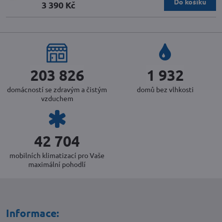
Do košíku
3 390 Kč
220 073
2 086
domácností se zdravým a čistým
domů bez vlhkosti
vzduchem
46 158
mobilních klimatizací pro Vaše
maximální pohodlí
Informace: