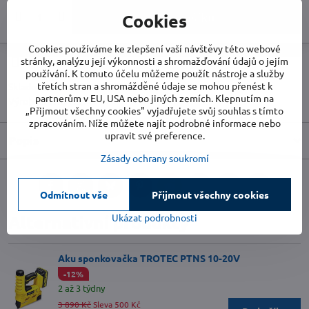
Do košíku
Cookies
Cookies používáme ke zlepšení vaší návštěvy této webové
stránky, analýzu její výkonnosti a shromažďování údajů o jejím
Doručení
používání. K tomuto účelu můžeme použít nástroje a služby
třetích stran a shromážděné údaje se mohou přenést k
Skladové číslo:
TR6200000303
partnerům v EU, USA nebo jiných zemích. Klepnutím na
Výrobce:
TROTEC
„Přijmout všechny cookies" vyjadřujete svůj souhlas s tímto
zpracováním. Níže můžete najít podrobné informace nebo
upravit své preference.
Popis
Zásady ochrany soukromí
Facebook
Twitter
Bluesky
Pinterest
Reddit
LinkedIn
WhatsApp
E-
Odmítnout vše
Přijmout všechny cookies
mail
Ukázat podrobnosti
Alternativní produkty
Aku sponkovačka TROTEC PTNS 10-20V
-12%
2 až 3 týdny
3 890 Kč
Sleva 500 Kč