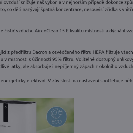
řní ovzduší snižuje náš výkon a v nejhorším případě dokonce zp
to, co děti nazývají špatná koncentrace, nesouvisí zřídka s vnit
 čistič vzduchu AirgoClean 15 E kvalitu místnosti a dýchání v
cí z předfiltru Dacron a osvědčeného filtru HEPA filtruje všec
hu v místnosti s účinností 95% filtru. Volitelně dostupný uhlíko
škodlivé látky, ale absorbuje i nepříjemný zápach z okolního vzduc
energeticky efektivní. V závislosti na nastavení spotřebuje bě