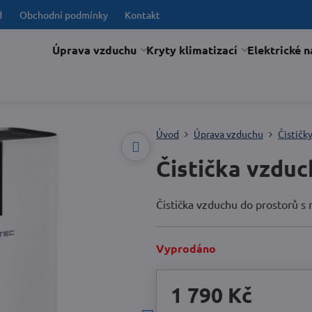
d
Obchodní podmínky
Kontakt
Úprava vzduchu
Kryty klimatizací
Elektrické n
Úvod
Úprava vzduchu
Čističk
Čistička vzdu
Čistička vzduchu do prostorů s 
Vyprodáno
1 790 Kč