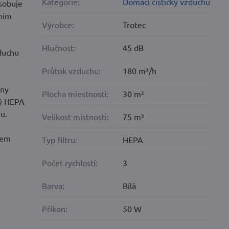
Kategorie:
Domácí čističky vzduchu
ůsobuje
řním
Výrobce:
Trotec
Hlučnost:
45 dB
zduchu
Průtok vzduchu:
180 m³/h
hny
Plocha miestnosti:
30 m²
vý HEPA
hu.
Velikost místnosti:
75 m³
hem
Typ filtru:
HEPA
Počet rychlostí:
3
Barva:
Bílá
Příkon:
50 W