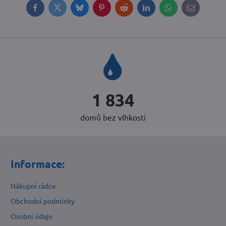
Facebook
Twitter
Bluesky
Pinterest
Reddit
LinkedIn
WhatsApp
E-
mail
2 296
domů bez vlhkosti
Informace:
Nákupní rádce
Obchodní podmínky
Osobní údaje