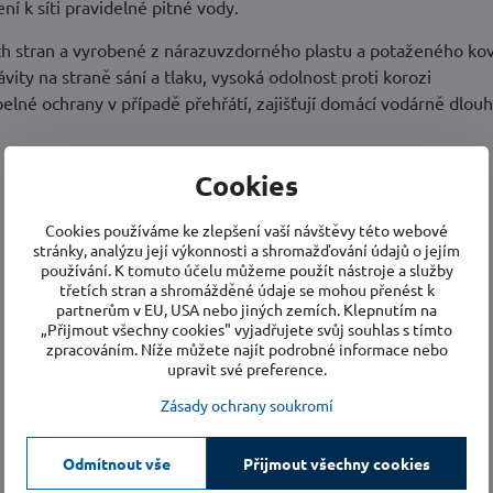
í k síti pravidelné pitné vody.
šech stran a vyrobené z nárazuvzdorného plastu a potaženého ko
ity na straně sání a tlaku, vysoká odolnost proti korozi
lné ochrany v případě přehřátí, zajišťují domácí vodárně dlou
Cookies
Cookies používáme ke zlepšení vaší návštěvy této webové
stránky, analýzu její výkonnosti a shromažďování údajů o jejím
používání. K tomuto účelu můžeme použít nástroje a služby
třetích stran a shromážděné údaje se mohou přenést k
partnerům v EU, USA nebo jiných zemích. Klepnutím na
„Přijmout všechny cookies" vyjadřujete svůj souhlas s tímto
zpracováním. Níže můžete najít podrobné informace nebo
upravit své preference.
Zásady ochrany soukromí
Odmítnout vše
Přijmout všechny cookies