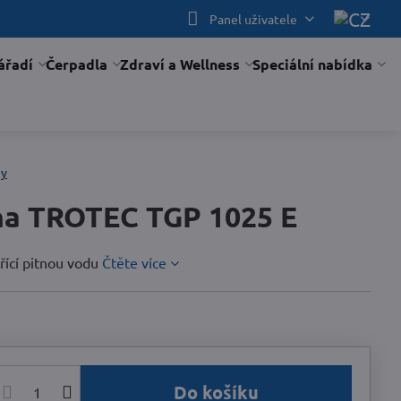
Panel uživatele
ářadí
Čerpadla
Zdraví a Wellness
Speciální nabídka
ny
na TROTEC TGP 1025 E
řící pitnou vodu
Čtěte více
Do košíku