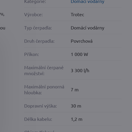
Kategorie:
Domácí vodárny
vu,
Výrobce:
Trotec
hou
Typ čerpadla:
Domácí vodárny
Druh čerpadla:
Povrchová
Příkon:
1 000 W
Maximální čerpané
3 300 l/h
množství:
Maximální ponorná
7 m
hloubka:
Dopravní výška:
30 m
Délka kabelu:
1,2 m