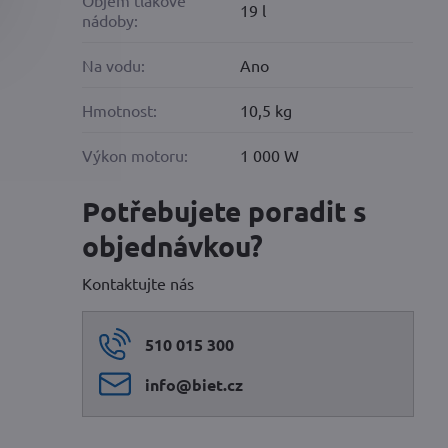
Objem tlakové
19 l
nádoby:
Na vodu:
Ano
Hmotnost:
10,5 kg
Výkon motoru:
1 000 W
Potřebujete poradit s
objednávkou?
Kontaktujte nás
510 015 300
info​@biet​.cz