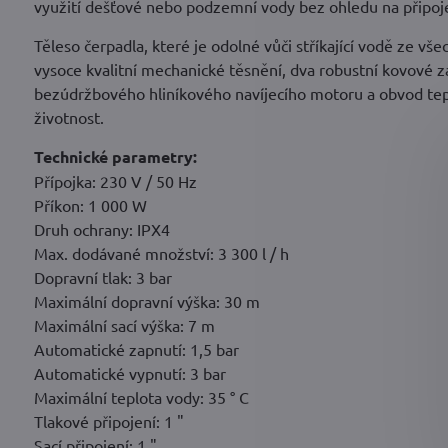
využití dešťové nebo podzemní vody bez ohledu na připojen
Těleso čerpadla, které je odolné vůči stříkající vodě ze v
vysoce kvalitní mechanické těsnění, dva robustní kovové záv
bezúdržbového hliníkového navíjecího motoru a obvod tepe
životnost.
Technické parametry:
Přípojka: 230 V / 50 Hz
Příkon: 1 000 W
Druh ochrany: IPX4
Max. dodávané množství: 3 300 l / h
Dopravní tlak: 3 bar
Maximální dopravní výška: 30 m
Maximální sací výška: 7 m
Automatické zapnutí: 1,5 bar
Automatické vypnutí: 3 bar
Maximální teplota vody: 35 ° C
Tlakové připojení: 1 "
Sací připojení: 1 "