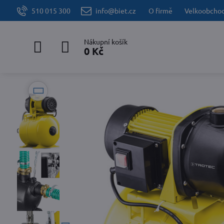
510 015 300
info@biet.cz
O firmě
Velkoobcho
Nákupní košík
0 Kč