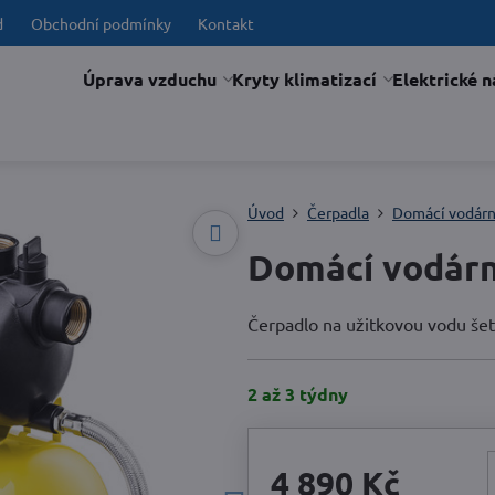
d
Obchodní podmínky
Kontakt
Úprava vzduchu
Kryty klimatizací
Elektrické n
Úvod
Čerpadla
Domácí vodár
Domácí vodár
Čerpadlo na užitkovou vodu šet
2 až 3 týdny
4 890 Kč