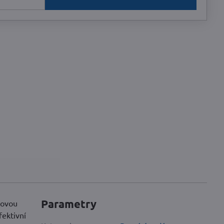
Parametry
kovou
fektivní