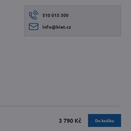
510 015 300
info​@biet​.cz
3 790 Kč
Do košíku