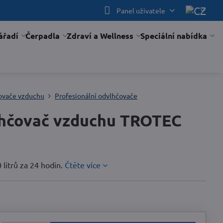
Panel uživatele
ářadí
Čerpadla
Zdraví a Wellness
Speciální nabídka
ovače vzduchu
Profesionální odvlhčovače
lhčovač vzduchu TROTEC
litrů za 24 hodin.
Čtěte více