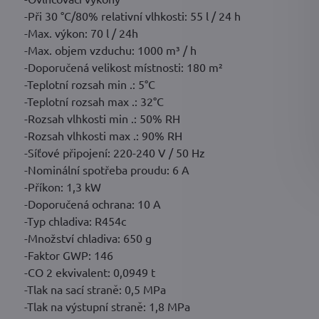
-Při 30 °C/80% relativní vlhkosti: 55 l / 24 h
-Max. výkon: 70 l / 24h
-Max. objem vzduchu: 1000 m³ / h
-Doporučená velikost místnosti: 180 m²
-Teplotní rozsah min .: 5°C
-Teplotní rozsah max .: 32°C
-Rozsah vlhkosti min .: 50% RH
-Rozsah vlhkosti max .: 90% RH
-Síťové připojení: 220-240 V / 50 Hz
-Nominální spotřeba proudu: 6 A
-Příkon: 1,3 kW
-Doporučená ochrana: 10 A
-Typ chladiva: R454c
-Množství chladiva: 650 g
-Faktor GWP: 146
-CO 2 ekvivalent: 0,0949 t
-Tlak na sací straně: 0,5 MPa
-Tlak na výstupní straně: 1,8 MPa