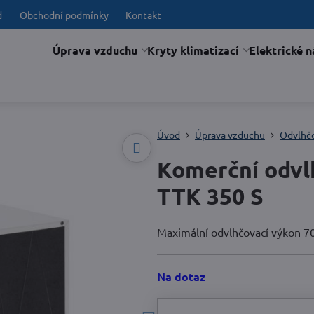
d
Obchodní podmínky
Kontakt
Úprava vzduchu
Kryty klimatizací
Elektrické n
Úvod
Úprava vzduchu
Odvlhč
Komerční odv
TTK 350 S
Maximální odvlhčovací výkon 70 
Na dotaz