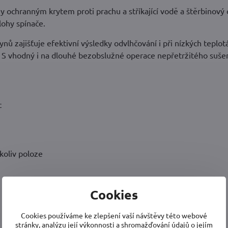
y ochranným krytem proti prachu a stříkající vodě a štěrbinový
ohy spínače.
 zajišťuje efektivní výsledky odvlhčování i při nízkých teplot
S vhodný i na dlouhé bezobslužné operace nepřetržitého sušen
c
koliv poloze
Cookies
Cookies používáme ke zlepšení vaší návštěvy této webové
stránky, analýzu její výkonnosti a shromažďování údajů o jejím