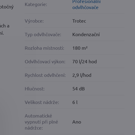
Profesionální
Kategorie:
 otočný
odvlhčovače
Výrobce:
Trotec
ách a
í.
Typ odvlhčovače:
Kondenzační
Rozloha místnosti:
180 m²
Odvlhčovací výkon:
70 l/24 hod
Rychlost odvlhčení:
2,9 l/hod
Hlučnost:
54 dB
Velikost nádrže:
6 l
Automatické
vypnutí při plné
Ano
nádržce: