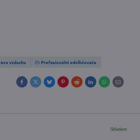
rava vzduchu
Profesionální odvlhčovače
Facebook
Twitter
Bluesky
Pinterest
Reddit
LinkedIn
WhatsApp
E-
mail
Skladem