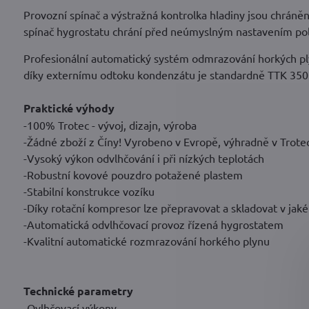
Provozní spínač a výstražná kontrolka hladiny jsou chráněn
spínač hygrostatu chrání před neúmyslným nastavením pol
Profesionální automatický systém odmrazování horkých plynů
díky externímu odtoku kondenzátu je standardně TTK 350 
Praktické výhody
-100% Trotec - vývoj, dizajn, výroba
-Žádné zboží z Číny! Vyrobeno v Evropě, výhradně v Trote
-Vysoký výkon odvlhčování i při nízkých teplotách
-Robustní kovové pouzdro potažené plastem
-Stabilní konstrukce vozíku
-Díky rotační kompresor lze přepravovat a skladovat v jaké
-Automatická odvlhčovací provoz řízená hygrostatem
-Kvalitní automatické rozmrazování horkého plynu
Technické parametry
-Ovlhčovací výkony