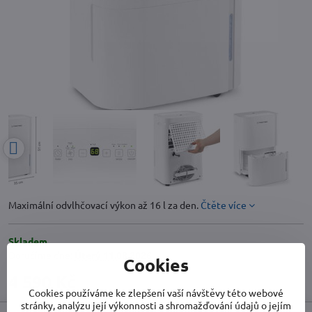
Maximální odvlhčovací výkon až 16 l za den.
Čtěte více
Skladem
Doručíme dne:
Úterý
11.08.2026
Cookies
4 590 Kč
Cookies používáme ke zlepšení vaší návštěvy této webové
stránky, analýzu její výkonnosti a shromažďování údajů o jejím