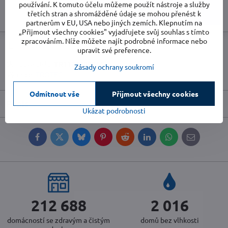
používání. K tomuto účelu můžeme použít nástroje a služby
Do košíku
třetích stran a shromážděné údaje se mohou přenést k
partnerům v EU, USA nebo jiných zemích. Klepnutím na
„Přijmout všechny cookies" vyjadřujete svůj souhlas s tímto
zpracováním. Níže můžete najít podrobné informace nebo
Doručení
upravit své preference.
Skladové číslo:
TR1120000044
Zásady ochrany soukromí
Výrobce:
TROTEC
Odmítnout vše
Přijmout všechny cookies
Popis
Ukázat podrobnosti
Facebook
Twitter
Bluesky
Pinterest
Reddit
LinkedIn
WhatsApp
E-
mail
225 981
2 142
domácností se zdravým a čistým
domů bez vlhkosti