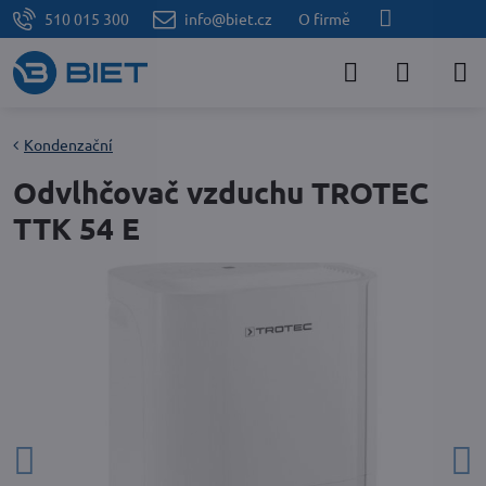
510 015 300
info@biet.cz
O firmě
Kondenzační
Odvlhčovač vzduchu TROTEC
TTK 54 E